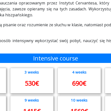
auczania opracowanym przez Instytut Cervantesa, który u
jęcia, zawsze opieramy się na tych zasadach. Wykorzystu
yka hiszpańskiego.
ą pisanie oraz rozumienie ze słuchu w klasie, natomiast p
sposób intensywny wykorzystać swój pobyt, nauczyć się h
Intensive course
3 weeks
4 weeks
530€
690€
9 weeks
10 weeks