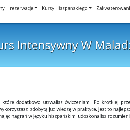
ny + rezerwacje
Kursy Hiszpańskiego
Zakwaterowan
urs Intensywny W Malad
 które dodatkowo utrwalisz ćwiczeniami. Po krótkiej przer
ykorzystasz zdobytą już wiedzę w praktyce. Jest to najlep
chając nagrań w języku hiszpańskim, udoskonalisz rozumieni