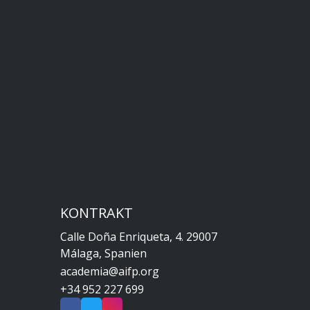
KONTRAKT
Calle Doña Enriqueta, 4. 29007
Málaga, Spanien
academia@aifp.org
+34 952 227 699