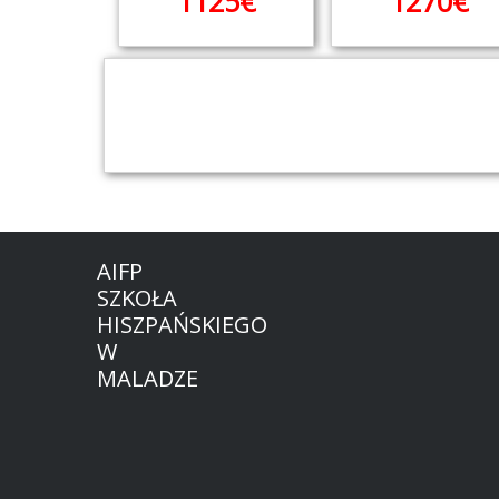
1125€
1270€
AIFP
SZKOŁA
HISZPAŃSKIEGO
W
MALADZE