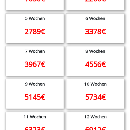
5 Wochen
6 Wochen
2789€
3378€
7 Wochen
8 Wochen
3967€
4556€
9 Wochen
10 Wochen
5145€
5734€
11 Wochen
12 Wochen
6323€
6912€